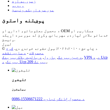
زموږ په اړه
ویډیو
موږ سره اړیکه ونیسئ
پوښتنه واستوئ
د محصول معلوماتو، ادارې او OEM همکارۍ، او
خدماتو ملاتړ لپاره، مهرباني وکړئ له موږ سره اړیکه
ونیسئ.
لیږل
© د چاپ حق - ۲۰۱۰-۲۰۲۶: ټول حقونه خوندي دي.
ګرم
محصولات
-
د سایټ نقشه
VPN د
,
د Ucp
,
د چین بیرنگ
,
بارول
,
د بالښت بلاک بیرینګ
,
د Ucp 209 بیرنگ
بیرنگ
,
تلیفون
ټیلیفون
0086-15506671222 د محصول ځانګړتیاوې