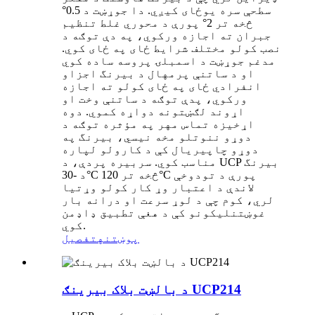
سطحې سره یوځای کیږي. دا جوړښت د 0.5°
څخه تر 2° پورې د محوري غلط تنظیم
جبران ته اجازه ورکوي، په دې توګه د
نصب کولو مختلف شرایط ځای په ځای کوي.
مدغم جوړښت د اسمبلۍ پروسه ساده کوي
او د ساتنې پرمهال د بیرنگ اجزاو
انفرادي ځای په ځای کولو ته اجازه
ورکوي، پدې توګه د ساتنې وخت او
اړوند لګښتونه دواړه کموي. دوه
اړخیزه تماس مهر په مؤثره توګه د
دوړو ننوتلو مخه نیسي، بیرنگ په
دوړو چاپیریال کې د کارولو لپاره
مناسب کوي. سربیره پردې، د UCP بیرنگ
د -30°C څخه تر 120°C پورې د تودوخې
لاندې د اعتبار وړ کار کولو وړتیا
لري، کوم چې د لوړ سرعت او درانه بار
غوښتنلیکونو کې د هغې تطبیق ډاډمن
کوي.
پوښتنه
تفصیل
د بالښت بلاک بیرینګ UCP214