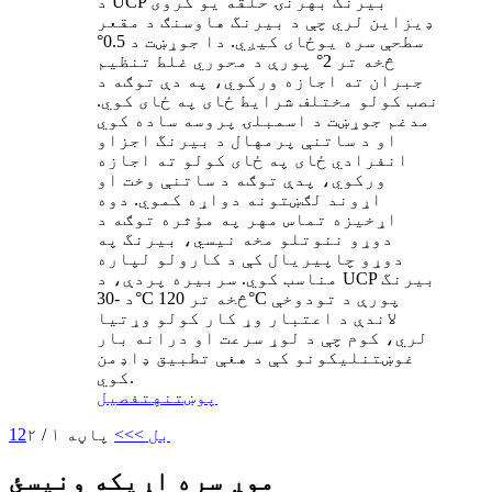
د UCP بیرنگ بهرنۍ حلقه یو کروی
ډیزاین لري چې د بیرنگ هاوسنګ د مقعر
سطحې سره یوځای کیږي. دا جوړښت د 0.5°
څخه تر 2° پورې د محوري غلط تنظیم
جبران ته اجازه ورکوي، په دې توګه د
نصب کولو مختلف شرایط ځای په ځای کوي.
مدغم جوړښت د اسمبلۍ پروسه ساده کوي
او د ساتنې پرمهال د بیرنگ اجزاو
انفرادي ځای په ځای کولو ته اجازه
ورکوي، پدې توګه د ساتنې وخت او
اړوند لګښتونه دواړه کموي. دوه
اړخیزه تماس مهر په مؤثره توګه د
دوړو ننوتلو مخه نیسي، بیرنگ په
دوړو چاپیریال کې د کارولو لپاره
مناسب کوي. سربیره پردې، د UCP بیرنگ
د -30°C څخه تر 120°C پورې د تودوخې
لاندې د اعتبار وړ کار کولو وړتیا
لري، کوم چې د لوړ سرعت او درانه بار
غوښتنلیکونو کې د هغې تطبیق ډاډمن
کوي.
پوښتنه
تفصیل
بل >
>>
پاڼه ۱ / ۲
2
1
موږ سره اړیکه ونیسئ