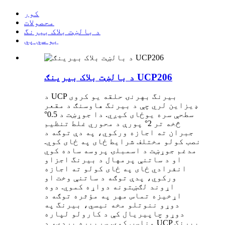
کور
محصولات
د بالښت بلاک بیرنگ
یو سي پي
د بالښت بلاک بیرینګ UCP206
د UCP بیرنگ بهرنۍ حلقه یو کروی
ډیزاین لري چې د بیرنگ هاوسنګ د مقعر
سطحې سره یوځای کیږي. دا جوړښت د 0.5°
څخه تر 2° پورې د محوري غلط تنظیم
جبران ته اجازه ورکوي، په دې توګه د
نصب کولو مختلف شرایط ځای په ځای کوي.
مدغم جوړښت د اسمبلۍ پروسه ساده کوي
او د ساتنې پرمهال د بیرنگ اجزاو
انفرادي ځای په ځای کولو ته اجازه
ورکوي، پدې توګه د ساتنې وخت او
اړوند لګښتونه دواړه کموي. دوه
اړخیزه تماس مهر په مؤثره توګه د
دوړو ننوتلو مخه نیسي، بیرنگ په
دوړو چاپیریال کې د کارولو لپاره
مناسب کوي. سربیره پردې، د UCP بیرنگ