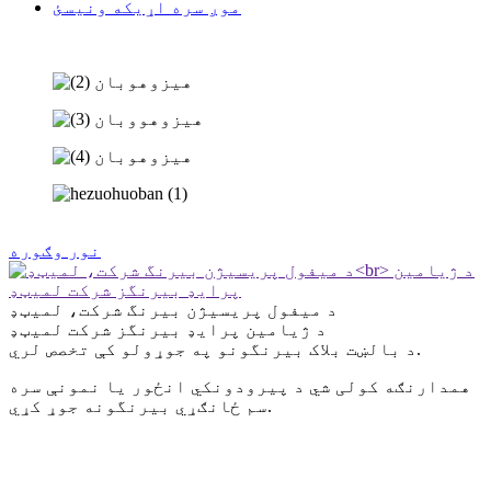
موږ سره اړیکه ونیسئ
نور وګوره
د میفول پریسیژن بیرنگ شرکت، لمیټډ
د ژیامین پرایډ بیرنگز شرکت لمیټډ
د بالښت بلاک بیرنگونو په جوړولو کې تخصص لري.
همدارنګه کولی شي د پیرودونکي انځور یا نمونې سره
سم ځانګړي بیرنگونه جوړ کړي.