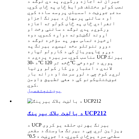
جبران ته اجازه ورکوي، په دې توګه د
نصب کولو مختلف شرایط ځای په ځای کوي.
مدغم جوړښت د اسمبلۍ پروسه ساده کوي
او د ساتنې پرمهال د بیرنگ اجزاو
انفرادي ځای په ځای کولو ته اجازه
ورکوي، پدې توګه د ساتنې وخت او
اړوند لګښتونه دواړه کموي. دوه
اړخیزه تماس مهر په مؤثره توګه د
دوړو ننوتلو مخه نیسي، بیرنگ په
دوړو چاپیریال کې د کارولو لپاره
مناسب کوي. سربیره پردې، د UCP بیرنگ
د -30°C څخه تر 120°C پورې د تودوخې
لاندې د اعتبار وړ کار کولو وړتیا
لري، کوم چې د لوړ سرعت او درانه بار
غوښتنلیکونو کې د هغې تطبیق ډاډمن
کوي.
پوښتنه
تفصیل
د بالښت بلاک بیرینګ UCP212
د UCP بیرنگ بهرنۍ حلقه یو کروی
ډیزاین لري چې د بیرنگ هاوسنګ د مقعر
سطحې سره یوځای کیږي. دا جوړښت د 0.5°