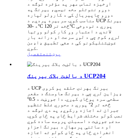
اړخیزه تماس مهر په مؤثره توګه د
دوړو ننوتلو مخه نیسي، بیرنگ په
دوړو چاپیریال کې د کارولو لپاره
مناسب کوي. سربیره پردې، د UCP بیرنگ
د -30°C څخه تر 120°C پورې د تودوخې
لاندې د اعتبار وړ کار کولو وړتیا
لري، کوم چې د لوړ سرعت او درانه بار
غوښتنلیکونو کې د هغې تطبیق ډاډمن
کوي.
پوښتنه
تفصیل
د بالښت بلاک بیرینګ UCP204
د UCP بیرنگ بهرنۍ حلقه یو کروی
ډیزاین لري چې د بیرنگ هاوسنګ د مقعر
سطحې سره یوځای کیږي. دا جوړښت د 0.5°
څخه تر 2° پورې د محوري غلط تنظیم
جبران ته اجازه ورکوي، په دې توګه د
نصب کولو مختلف شرایط ځای په ځای کوي.
مدغم جوړښت د اسمبلۍ پروسه ساده کوي
او د ساتنې پرمهال د بیرنگ اجزاو
انفرادي ځای په ځای کولو ته اجازه
ورکوي، پدې توګه د ساتنې وخت او