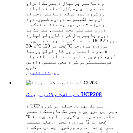
او د ساتنې پرمهال د بیرنگ اجزاو
انفرادي ځای په ځای کولو ته اجازه
ورکوي، پدې توګه د ساتنې وخت او
اړوند لګښتونه دواړه کموي. دوه
اړخیزه تماس مهر په مؤثره توګه د
دوړو ننوتلو مخه نیسي، بیرنگ په
دوړو چاپیریال کې د کارولو لپاره
مناسب کوي. سربیره پردې، د UCP بیرنگ
د -30°C څخه تر 120°C پورې د تودوخې
لاندې د اعتبار وړ کار کولو وړتیا
لري، کوم چې د لوړ سرعت او درانه بار
غوښتنلیکونو کې د هغې تطبیق ډاډمن
کوي.
پوښتنه
تفصیل
د بالښت بلاک بیرینګ UCP208
د UCP بیرنگ بهرنۍ حلقه یو کروی
ډیزاین لري چې د بیرنگ هاوسنګ د مقعر
سطحې سره یوځای کیږي. دا جوړښت د 0.5°
څخه تر 2° پورې د محوري غلط تنظیم
جبران ته اجازه ورکوي، په دې توګه د
نصب کولو مختلف شرایط ځای په ځای کوي.