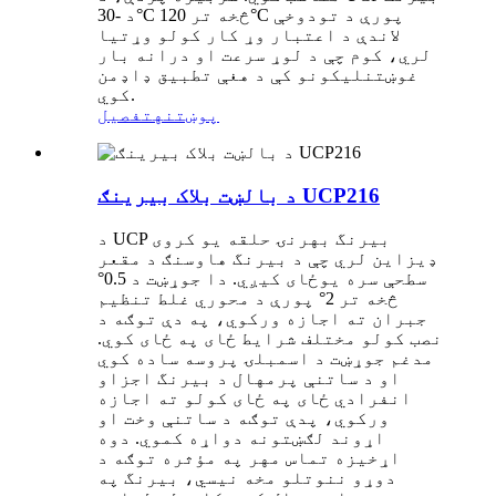
د -30°C څخه تر 120°C پورې د تودوخې
لاندې د اعتبار وړ کار کولو وړتیا
لري، کوم چې د لوړ سرعت او درانه بار
غوښتنلیکونو کې د هغې تطبیق ډاډمن
کوي.
پوښتنه
تفصیل
د بالښت بلاک بیرینګ UCP216
د UCP بیرنگ بهرنۍ حلقه یو کروی
ډیزاین لري چې د بیرنگ هاوسنګ د مقعر
سطحې سره یوځای کیږي. دا جوړښت د 0.5°
څخه تر 2° پورې د محوري غلط تنظیم
جبران ته اجازه ورکوي، په دې توګه د
نصب کولو مختلف شرایط ځای په ځای کوي.
مدغم جوړښت د اسمبلۍ پروسه ساده کوي
او د ساتنې پرمهال د بیرنگ اجزاو
انفرادي ځای په ځای کولو ته اجازه
ورکوي، پدې توګه د ساتنې وخت او
اړوند لګښتونه دواړه کموي. دوه
اړخیزه تماس مهر په مؤثره توګه د
دوړو ننوتلو مخه نیسي، بیرنگ په