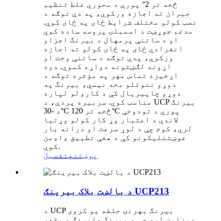
څخه تر 2° پورې د محوري غلط تنظیم
جبران ته اجازه ورکوي، په دې توګه د
نصب کولو مختلف شرایط ځای په ځای کوي.
مدغم جوړښت د اسمبلۍ پروسه ساده کوي
او د ساتنې پرمهال د بیرنگ اجزاو
انفرادي ځای په ځای کولو ته اجازه
ورکوي، پدې توګه د ساتنې وخت او
اړوند لګښتونه دواړه کموي. دوه
اړخیزه تماس مهر په مؤثره توګه د
دوړو ننوتلو مخه نیسي، بیرنگ په
دوړو چاپیریال کې د کارولو لپاره
مناسب کوي. سربیره پردې، د UCP بیرنگ
د -30°C څخه تر 120°C پورې د تودوخې
لاندې د اعتبار وړ کار کولو وړتیا
لري، کوم چې د لوړ سرعت او درانه بار
غوښتنلیکونو کې د هغې تطبیق ډاډمن
کوي.
پوښتنه
تفصیل
د بالښت بلاک بیرینګ UCP213
د UCP بیرنگ بهرنۍ حلقه یو کروی
ډیزاین لري چې د بیرنگ هاوسنګ د مقعر