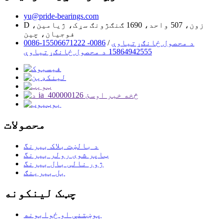
yu@pride-bearings.com
D زون، 507 واحد، 1690 ګنګژونګ سړک، ژیامین،
فوجیان، چین
0086-15506671222 د محصول ځانګړتیاوې
/
0086-
15864942555 د محصول ځانګړتیاوې
محصولات
د بالښت بلاک بیرنگ
ټاپر شوی رولر بیرنگ
ژور نالی بال بیرنگ
بل بیرینګ
چټک لینکونه
پوښتنې او ځوابونه