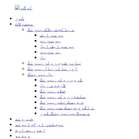
کور
محصولات
د بالښت بلاک بیرنگ
یو سي ایف
یو سي پي
یو سي ایف ایل
یو سي ټي
بل
ټاپر شوی رولر بیرنگ
ژور نالی بال بیرنگ
بل بیرینګ
کروی رولر بیرنگ
لارښود ریل
خطي بیرنگ
سلنډر رولر بیرنگ
د ډیسک پلو بیرنگ
د اګري ډیسک هب بیرنگ
د سپلایټ بیرینګ کور
خبرونه
پوښتنې او ځوابونه
زموږ په اړه
ویډیو