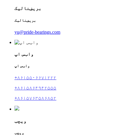
برېښنالیک
برېښنالیک
yu@pride-bearings.com
واټس اپ
واټس اپ
+۸۶۱۵۵۰۶۶۷۱۲۲۲
+۸۶۱۵۸۶۴۹۴۲۵۵۵
+۸۶۱۵۷۶۳۵۸۶۸۵۲
ویچټ
ویچټ