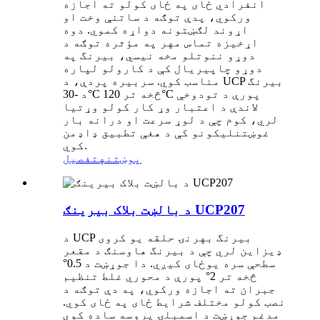
انفرادي ځای په ځای کولو ته اجازه
ورکوي، پدې توګه د ساتنې وخت او
اړوند لګښتونه دواړه کموي. دوه
اړخیزه تماس مهر په مؤثره توګه د
دوړو ننوتلو مخه نیسي، بیرنگ په
دوړو چاپیریال کې د کارولو لپاره
مناسب کوي. سربیره پردې، د UCP بیرنگ
د -30°C څخه تر 120°C پورې د تودوخې
لاندې د اعتبار وړ کار کولو وړتیا
لري، کوم چې د لوړ سرعت او درانه بار
غوښتنلیکونو کې د هغې تطبیق ډاډمن
کوي.
پوښتنه
تفصیل
د بالښت بلاک بیرینګ UCP207
د UCP بیرنگ بهرنۍ حلقه یو کروی
ډیزاین لري چې د بیرنگ هاوسنګ د مقعر
سطحې سره یوځای کیږي. دا جوړښت د 0.5°
څخه تر 2° پورې د محوري غلط تنظیم
جبران ته اجازه ورکوي، په دې توګه د
نصب کولو مختلف شرایط ځای په ځای کوي.
مدغم جوړښت د اسمبلۍ پروسه ساده کوي