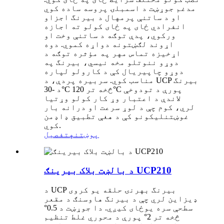
مدغم جوړښت د اسمبلۍ پروسه ساده کوي
او د ساتنې پرمهال د بیرنگ اجزاو
انفرادي ځای په ځای کولو ته اجازه
ورکوي، پدې توګه د ساتنې وخت او
اړوند لګښتونه دواړه کموي. دوه
اړخیزه تماس مهر په مؤثره توګه د
دوړو ننوتلو مخه نیسي، بیرنگ په
دوړو چاپیریال کې د کارولو لپاره
مناسب کوي. سربیره پردې، د UCP بیرنگ
د -30°C څخه تر 120°C پورې د تودوخې
لاندې د اعتبار وړ کار کولو وړتیا
لري، کوم چې د لوړ سرعت او درانه بار
غوښتنلیکونو کې د هغې تطبیق ډاډمن
کوي.
پوښتنه
تفصیل
د بالښت بلاک بیرینګ UCP210
د UCP بیرنگ بهرنۍ حلقه یو کروی
ډیزاین لري چې د بیرنگ هاوسنګ د مقعر
سطحې سره یوځای کیږي. دا جوړښت د 0.5°
څخه تر 2° پورې د محوري غلط تنظیم