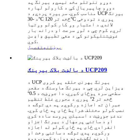
دوړو ننوتلو مخه نیسي، بیرنگ په
دوړو چاپیریال کې د کارولو لپاره
مناسب کوي. سربیره پردې، د UCP بیرنگ
د -30°C څخه تر 120°C پورې د تودوخې
لاندې د اعتبار وړ کار کولو وړتیا
لري، کوم چې د لوړ سرعت او درانه بار
غوښتنلیکونو کې د هغې تطبیق ډاډمن
کوي.
پوښتنه
تفصیل
د بالښت بلاک بیرینګ UCP209
د UCP بیرنگ بهرنۍ حلقه یو کروی
ډیزاین لري چې د بیرنگ هاوسنګ د مقعر
سطحې سره یوځای کیږي. دا جوړښت د 0.5°
څخه تر 2° پورې د محوري غلط تنظیم
جبران ته اجازه ورکوي، په دې توګه د
نصب کولو مختلف شرایط ځای په ځای کوي.
مدغم جوړښت د اسمبلۍ پروسه ساده کوي
او د ساتنې پرمهال د بیرنگ اجزاو
انفرادي ځای په ځای کولو ته اجازه
ورکوي، پدې توګه د ساتنې وخت او
اړوند لګښتونه دواړه کموي. دوه