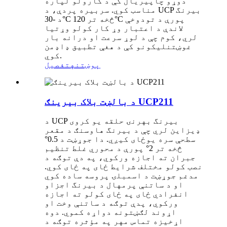
دوړو چاپیریال کې د کارولو لپاره
مناسب کوي. سربیره پردې، د UCP بیرنگ
د -30°C څخه تر 120°C پورې د تودوخې
لاندې د اعتبار وړ کار کولو وړتیا
لري، کوم چې د لوړ سرعت او درانه بار
غوښتنلیکونو کې د هغې تطبیق ډاډمن
کوي.
پوښتنه
تفصیل
د بالښت بلاک بیرینګ UCP211
د UCP بیرنگ بهرنۍ حلقه یو کروی
ډیزاین لري چې د بیرنگ هاوسنګ د مقعر
سطحې سره یوځای کیږي. دا جوړښت د 0.5°
څخه تر 2° پورې د محوري غلط تنظیم
جبران ته اجازه ورکوي، په دې توګه د
نصب کولو مختلف شرایط ځای په ځای کوي.
مدغم جوړښت د اسمبلۍ پروسه ساده کوي
او د ساتنې پرمهال د بیرنگ اجزاو
انفرادي ځای په ځای کولو ته اجازه
ورکوي، پدې توګه د ساتنې وخت او
اړوند لګښتونه دواړه کموي. دوه
اړخیزه تماس مهر په مؤثره توګه د