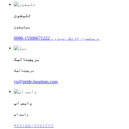
تلیفون
ټیلیفون
0086-15506671222 د محصول ځانګړتیاوې
برېښنالیک
برېښنالیک
yu@pride-bearings.com
واټس اپ
واټس اپ
+۸۶۱۵۵۰۶۶۷۱۲۲۲