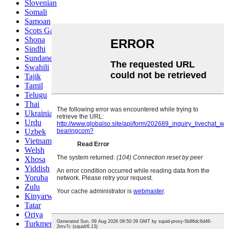
Slovenian
Somali
Samoan
Scots Gaelic
Shona
Sindhi
Sundanese
Swahili
Tajik
Tamil
Telugu
Thai
Ukrainian
Urdu
Uzbek
Vietnamese
Welsh
Xhosa
Yiddish
Yoruba
Zulu
Kinyarwanda
Tatar
Oriya
Turkmen