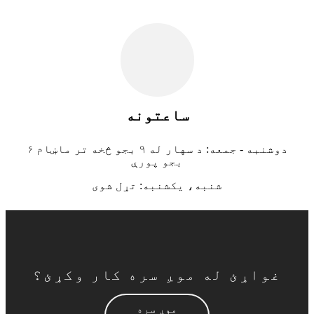
ساعتونه
دوشنبه - جمعه: د سهار له ۹ بجو څخه تر ماښام ۶
بجو پورې
شنبه، یکشنبه: تړل شوی
غواړئ له موږ سره کار وکړئ؟
موږ سره