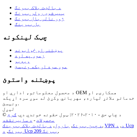
د بالښت بلاک بیرنگ
ټیټ شوی رولر بیرنگ
ژور نالی بال بیرنگ
بل بیرینګ
چټک لینکونه
پوښتنې او ځوابونه
زموږ په اړه
ویډیو
موږ سره اړیکه ونیسئ
پوښتنه واستوئ
د محصول معلوماتو، ادارې او OEM همکارۍ، او
خدماتو ملاتړ لپاره، مهرباني وکړئ له موږ سره اړیکه
ونیسئ.
لیږل
© د چاپ حق - ۲۰۱۰-۲۰۲۶: ټول حقونه خوندي دي.
ګرم
محصولات
-
د سایټ نقشه
VPN د
,
د Ucp
,
د چین بیرنگ
,
بارول
,
د بالښت بلاک بیرینګ
,
د Ucp 209 بیرنگ
بیرنگ
,