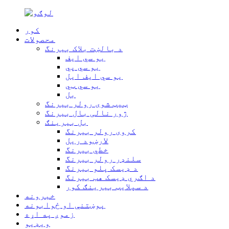
کور
محصولات
د بالښت بلاک بیرنگ
یو سي ایف
یو سي پي
یو سي ایف ایل
یو سي ټي
بل
ټیټ شوی رولر بیرنگ
ژور نالی بال بیرنگ
بل بیرینګ
کروی رولر بیرنگ
لارښود ریل
خطي بیرنگ
سلنډر رولر بیرنگ
د ډیسک پلو بیرنگ
د اګري ډیسک هب بیرنگ
د سپلایټ بیرینګ کور
خبرونه
پوښتنې او ځوابونه
زموږ په اړه
ویډیو