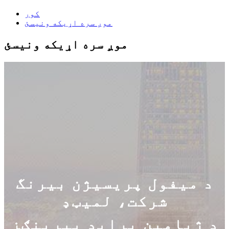
کور
موږ سره اړیکه ونیسئ
موږ سره اړیکه ونیسئ
د میفول پریسیژن بیرنگ
شرکت، لمیټډ
د ژیامین پرایډ بیرینګز