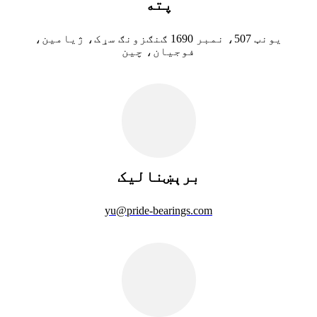
پته
یونټ 507، نمبر 1690 ګنګزونګ سړک، ژیامین،
فوجیان، چین
برېښنالیک
yu@pride-bearings.com