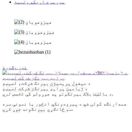
موږ سره اړیکه ونیسئ
نور وګوره
د میفول پریسیژن بیرنگ شرکت، لمیټډ
د ژیامین پرایډ بیرنگز شرکت لمیټډ
د بالښت بلاک بیرنگونو په جوړولو کې تخصص لري.
همدارنګه کولی شي د پیرودونکي انځور یا نمونې سره
سم ځانګړي بیرنگونه جوړ کړي.