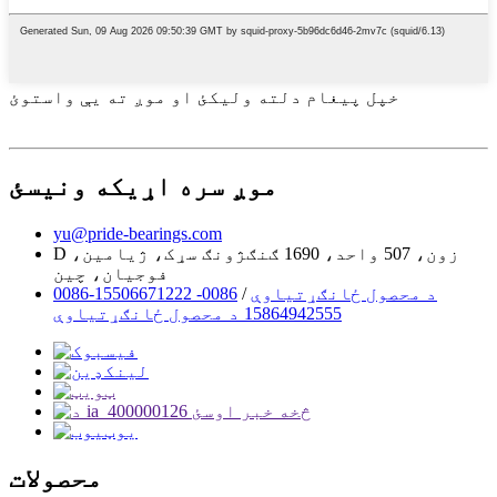
خپل پیغام دلته ولیکئ او موږ ته یې واستوئ
موږ سره اړیکه ونیسئ
yu@pride-bearings.com
D زون، 507 واحد، 1690 ګنګژونګ سړک، ژیامین،
فوجیان، چین
0086-15506671222 د محصول ځانګړتیاوې
/
0086-
15864942555 د محصول ځانګړتیاوې
محصولات