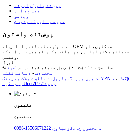
پوښتنې او ځوابونه
زموږ په اړه
ویډیو
موږ سره اړیکه ونیسئ
پوښتنه واستوئ
د محصول معلوماتو، ادارې او OEM همکارۍ، او
خدماتو ملاتړ لپاره، مهرباني وکړئ له موږ سره اړیکه
ونیسئ.
لیږل
© د چاپ حق - ۲۰۱۰-۲۰۲۶: ټول حقونه خوندي دي.
ګرم
محصولات
-
د سایټ نقشه
VPN د
,
د Ucp
,
د چین بیرنگ
,
بارول
,
د بالښت بلاک بیرینګ
,
د Ucp 209 بیرنگ
بیرنگ
,
تلیفون
ټیلیفون
0086-15506671222 د محصول ځانګړتیاوې