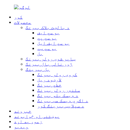
کور
محصولات
د بالښت بلاک بیرنگ
یو سي ایف
یو سي پي
یو سي ایف ایل
یو سي ټي
بل
ټاپر شوی رولر بیرنگ
ژور نالی بال بیرنگ
بل بیرینګ
کروی رولر بیرنگ
لارښود ریل
خطي بیرنگ
سلنډر رولر بیرنگ
د ډیسک پلو بیرنگ
د اګري ډیسک هب بیرنگ
د سپلایټ بیرینګ کور
خبرونه
پوښتنې او ځوابونه
زموږ په اړه
ویډیو