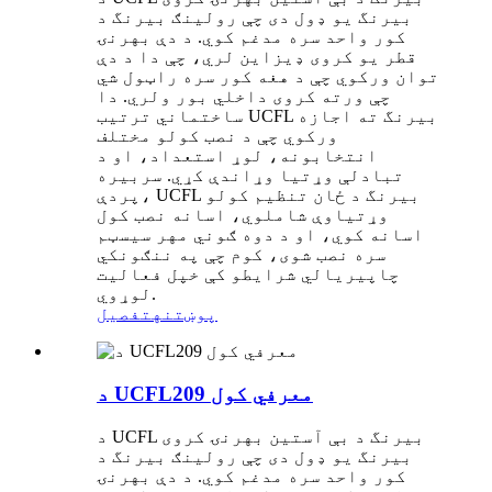
بیرنگ یو ډول دی چې رولینګ بیرنگ د
کور واحد سره مدغم کوي. د دې بهرنۍ
قطر یو کروی ډیزاین لري، چې دا د دې
توان ورکوي چې د هغه کور سره راټول شي
چې ورته کروی داخلي بور ولري. دا
ساختماني ترتیب UCFL بیرنگ ته اجازه
ورکوي چې د نصب کولو مختلف
انتخابونه، لوړ استعداد، او د
تبادلې وړتیا وړاندې کړي. سربیره
پردې، UCFL بیرنگ د ځان تنظیم کولو
وړتیاوې شاملوي، اسانه نصب کول
اسانه کوي، او د دوه ګوني مهر سیسټم
سره نصب شوی، کوم چې په ننګونکي
چاپیریالي شرایطو کې خپل فعالیت
لوړوي.
پوښتنه
تفصیل
د UCFL209 معرفي کول
د UCFL بیرنگ د بې آستین بهرنۍ کروی
بیرنگ یو ډول دی چې رولینګ بیرنگ د
کور واحد سره مدغم کوي. د دې بهرنۍ