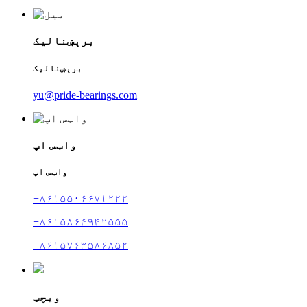
برېښنالیک
برېښنالیک
yu@pride-bearings.com
واټس اپ
واټس اپ
+۸۶۱۵۵۰۶۶۷۱۲۲۲
+۸۶۱۵۸۶۴۹۴۲۵۵۵
+۸۶۱۵۷۶۳۵۸۶۸۵۲
ویچټ