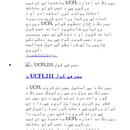
ساختماني ترتیب UCFL بیرنگ ته اجازه
ورکوي چې د نصب کولو مختلف
انتخابونه، لوړ استعداد، او د
تبادلې وړتیا وړاندې کړي. سربیره
پردې، UCFL بیرنگ د ځان تنظیم کولو
وړتیاوې شاملوي، اسانه نصب کول
اسانه کوي، او د دوه ګوني مهر سیسټم
سره نصب شوی، کوم چې په ننګونکي
چاپیریالي شرایطو کې خپل فعالیت
لوړوي.
پوښتنه
تفصیل
د UCFL211 معرفي کول
د UCFL بیرنگ د بې آستین بهرنۍ کروی
بیرنگ یو ډول دی چې رولینګ بیرنگ د
کور واحد سره مدغم کوي. د دې بهرنۍ
قطر یو کروی ډیزاین لري، چې دا د دې
توان ورکوي چې د هغه کور سره راټول شي
چې ورته کروی داخلي بور ولري. دا
ساختماني ترتیب UCFL بیرنگ ته اجازه
ورکوي چې د نصب کولو مختلف
انتخابونه، لوړ استعداد، او د