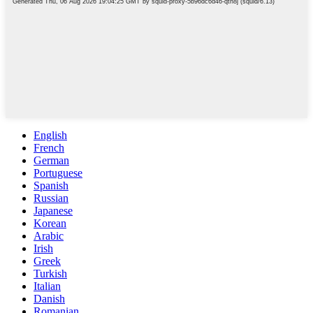
English
French
German
Portuguese
Spanish
Russian
Japanese
Korean
Arabic
Irish
Greek
Turkish
Italian
Danish
Romanian