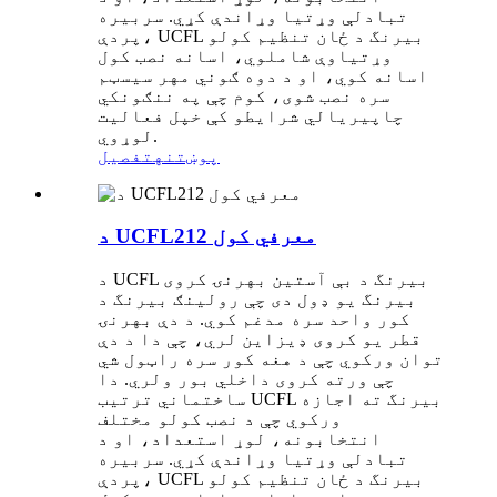
تبادلې وړتیا وړاندې کړي. سربیره
پردې، UCFL بیرنگ د ځان تنظیم کولو
وړتیاوې شاملوي، اسانه نصب کول
اسانه کوي، او د دوه ګوني مهر سیسټم
سره نصب شوی، کوم چې په ننګونکي
چاپیریالي شرایطو کې خپل فعالیت
لوړوي.
پوښتنه
تفصیل
د UCFL212 معرفي کول
د UCFL بیرنگ د بې آستین بهرنۍ کروی
بیرنگ یو ډول دی چې رولینګ بیرنگ د
کور واحد سره مدغم کوي. د دې بهرنۍ
قطر یو کروی ډیزاین لري، چې دا د دې
توان ورکوي چې د هغه کور سره راټول شي
چې ورته کروی داخلي بور ولري. دا
ساختماني ترتیب UCFL بیرنگ ته اجازه
ورکوي چې د نصب کولو مختلف
انتخابونه، لوړ استعداد، او د
تبادلې وړتیا وړاندې کړي. سربیره
پردې، UCFL بیرنگ د ځان تنظیم کولو