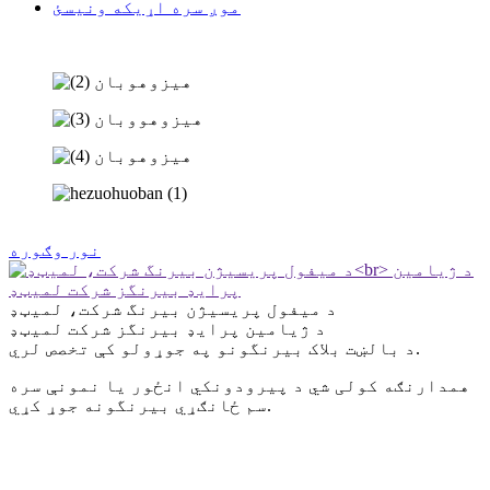
موږ سره اړیکه ونیسئ
نور وګوره
د میفول پریسیژن بیرنگ شرکت، لمیټډ
د ژیامین پرایډ بیرنگز شرکت لمیټډ
د بالښت بلاک بیرنگونو په جوړولو کې تخصص لري.
همدارنګه کولی شي د پیرودونکي انځور یا نمونې سره
سم ځانګړي بیرنگونه جوړ کړي.