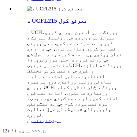
د UCFL215 معرفي کول
د UCFL بیرنگ د بې آستین بهرنۍ کروی
بیرنگ یو ډول دی چې رولینګ بیرنگ د
کور واحد سره مدغم کوي. د دې بهرنۍ
قطر یو کروی ډیزاین لري، چې دا د دې
توان ورکوي چې د هغه کور سره راټول شي
چې ورته کروی داخلي بور ولري. دا
ساختماني ترتیب UCFL بیرنگ ته اجازه
ورکوي چې د نصب کولو مختلف
انتخابونه، لوړ استعداد، او د
تبادلې وړتیا وړاندې کړي. سربیره
پردې، UCFL بیرنگ د ځان تنظیم کولو
وړتیاوې شاملوي، اسانه نصب کول
اسانه کوي، او د دوه ګوني مهر سیسټم
سره نصب شوی، کوم چې په ننګونکي
چاپیریالي شرایطو کې خپل فعالیت
لوړوي.
پوښتنه
تفصیل
بل >
>>
پاڼه ۱ / ۲
2
1