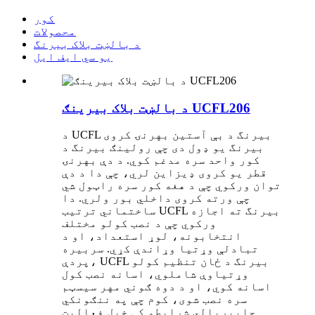
کور
محصولات
د بالښت بلاک بیرنگ
یو سي ایف ایل
د بالښت بلاک بیرینګ UCFL206
د UCFL بیرنگ د بې آستین بهرنۍ کروی
بیرنگ یو ډول دی چې رولینګ بیرنگ د
کور واحد سره مدغم کوي. د دې بهرنۍ
قطر یو کروی ډیزاین لري، چې دا د دې
توان ورکوي چې د هغه کور سره راټول شي
چې ورته کروی داخلي بور ولري. دا
ساختماني ترتیب UCFL بیرنگ ته اجازه
ورکوي چې د نصب کولو مختلف
انتخابونه، لوړ استعداد، او د
تبادلې وړتیا وړاندې کړي. سربیره
پردې، UCFL بیرنگ د ځان تنظیم کولو
وړتیاوې شاملوي، اسانه نصب کول
اسانه کوي، او د دوه ګوني مهر سیسټم
سره نصب شوی، کوم چې په ننګونکي
چاپیریالي شرایطو کې خپل فعالیت