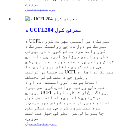
لوړوي.
پوښتنه
تفصیل
د UCFL204 معرفي کول
د UCFL بیرنگ د بې آستین بهرنۍ کروی
بیرنگ یو ډول دی چې رولینګ بیرنگ د
کور واحد سره مدغم کوي. د دې بهرنۍ
قطر یو کروی ډیزاین لري، چې دا د دې
توان ورکوي چې د هغه کور سره راټول شي
چې ورته کروی داخلي بور ولري. دا
ساختماني ترتیب UCFL بیرنگ ته اجازه
ورکوي چې د نصب کولو مختلف
انتخابونه، لوړ استعداد، او د
تبادلې وړتیا وړاندې کړي. سربیره
پردې، UCFL بیرنگ د ځان تنظیم کولو
وړتیاوې شاملوي، اسانه نصب کول
اسانه کوي، او د دوه ګوني مهر سیسټم
سره نصب شوی، کوم چې په ننګونکي
چاپیریالي شرایطو کې خپل فعالیت
لوړوي.
پوښتنه
تفصیل