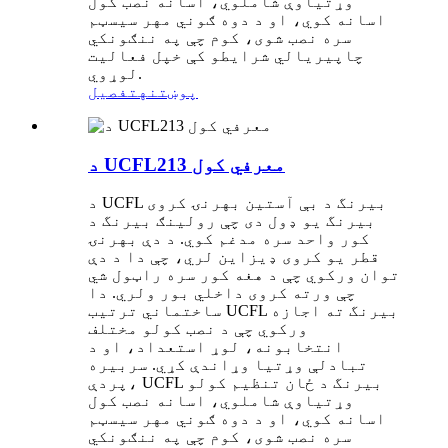
وړتیاوې شاملوي، اسانه نصب کول
اسانه کوي، او د دوه ګوني مهر سیسټم
سره نصب شوی، کوم چې په ننګونکي
چاپیریالي شرایطو کې خپل فعالیت
لوړوي.
پوښتنه
تفصیل
د UCFL213 معرفي کول
د UCFL بیرنگ د بې آستین بهرنۍ کروی
بیرنگ یو ډول دی چې رولینګ بیرنگ د
کور واحد سره مدغم کوي. د دې بهرنۍ
قطر یو کروی ډیزاین لري، چې دا د دې
توان ورکوي چې د هغه کور سره راټول شي
چې ورته کروی داخلي بور ولري. دا
ساختماني ترتیب UCFL بیرنگ ته اجازه
ورکوي چې د نصب کولو مختلف
انتخابونه، لوړ استعداد، او د
تبادلې وړتیا وړاندې کړي. سربیره
پردې، UCFL بیرنگ د ځان تنظیم کولو
وړتیاوې شاملوي، اسانه نصب کول
اسانه کوي، او د دوه ګوني مهر سیسټم
سره نصب شوی، کوم چې په ننګونکي