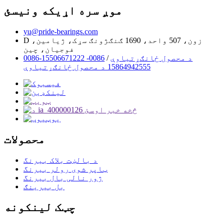
موږ سره اړیکه ونیسئ
yu@pride-bearings.com
D زون، 507 واحد، 1690 ګنګژونګ سړک، ژیامین،
فوجیان، چین
0086-15506671222 د محصول ځانګړتیاوې
/
0086-
15864942555 د محصول ځانګړتیاوې
محصولات
د بالښت بلاک بیرنگ
ټاپر شوی رولر بیرنگ
ژور نالی بال بیرنگ
بل بیرینګ
چټک لینکونه