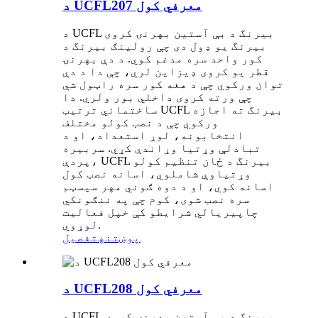
د UCFL207 معرفي کول
د UCFL بیرنگ د بې آستین بهرنۍ کروی
بیرنگ یو ډول دی چې رولینګ بیرنگ د
کور واحد سره مدغم کوي. د دې بهرنۍ
قطر یو کروی ډیزاین لري، چې دا د دې
توان ورکوي چې د هغه کور سره راټول شي
چې ورته کروی داخلي بور ولري. دا
ساختماني ترتیب UCFL بیرنگ ته اجازه
ورکوي چې د نصب کولو مختلف
انتخابونه، لوړ استعداد، او د
تبادلې وړتیا وړاندې کړي. سربیره
پردې، UCFL بیرنگ د ځان تنظیم کولو
وړتیاوې شاملوي، اسانه نصب کول
اسانه کوي، او د دوه ګوني مهر سیسټم
سره نصب شوی، کوم چې په ننګونکي
چاپیریالي شرایطو کې خپل فعالیت
لوړوي.
پوښتنه
تفصیل
د UCFL208 معرفي کول
د UCFL بیرنگ د بې آستین بهرنۍ کروی