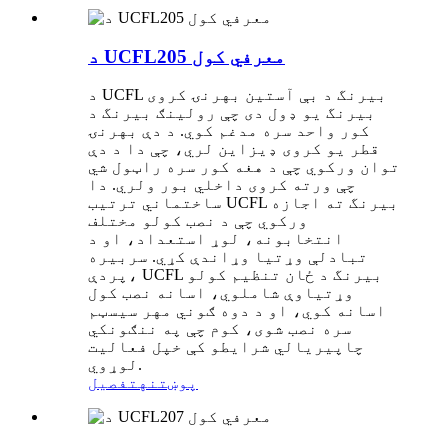
د UCFL205 معرفي کول
د UCFL بیرنگ د بې آستین بهرنۍ کروی
بیرنگ یو ډول دی چې رولینګ بیرنگ د
کور واحد سره مدغم کوي. د دې بهرنۍ
قطر یو کروی ډیزاین لري، چې دا د دې
توان ورکوي چې د هغه کور سره راټول شي
چې ورته کروی داخلي بور ولري. دا
ساختماني ترتیب UCFL بیرنگ ته اجازه
ورکوي چې د نصب کولو مختلف
انتخابونه، لوړ استعداد، او د
تبادلې وړتیا وړاندې کړي. سربیره
پردې، UCFL بیرنگ د ځان تنظیم کولو
وړتیاوې شاملوي، اسانه نصب کول
اسانه کوي، او د دوه ګوني مهر سیسټم
سره نصب شوی، کوم چې په ننګونکي
چاپیریالي شرایطو کې خپل فعالیت
لوړوي.
پوښتنه
تفصیل