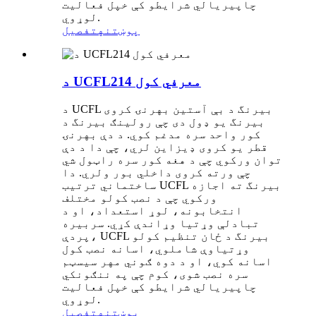
چاپیریالي شرایطو کې خپل فعالیت
لوړوي.
پوښتنه
تفصیل
د UCFL214 معرفي کول
د UCFL بیرنگ د بې آستین بهرنۍ کروی
بیرنگ یو ډول دی چې رولینګ بیرنگ د
کور واحد سره مدغم کوي. د دې بهرنۍ
قطر یو کروی ډیزاین لري، چې دا د دې
توان ورکوي چې د هغه کور سره راټول شي
چې ورته کروی داخلي بور ولري. دا
ساختماني ترتیب UCFL بیرنگ ته اجازه
ورکوي چې د نصب کولو مختلف
انتخابونه، لوړ استعداد، او د
تبادلې وړتیا وړاندې کړي. سربیره
پردې، UCFL بیرنگ د ځان تنظیم کولو
وړتیاوې شاملوي، اسانه نصب کول
اسانه کوي، او د دوه ګوني مهر سیسټم
سره نصب شوی، کوم چې په ننګونکي
چاپیریالي شرایطو کې خپل فعالیت
لوړوي.
پوښتنه
تفصیل