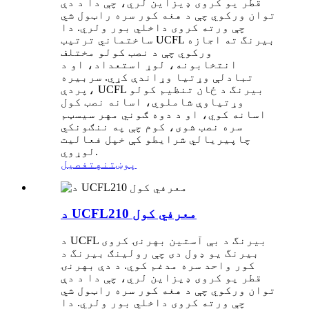
قطر یو کروی ډیزاین لري، چې دا د دې
توان ورکوي چې د هغه کور سره راټول شي
چې ورته کروی داخلي بور ولري. دا
ساختماني ترتیب UCFL بیرنگ ته اجازه
ورکوي چې د نصب کولو مختلف
انتخابونه، لوړ استعداد، او د
تبادلې وړتیا وړاندې کړي. سربیره
پردې، UCFL بیرنگ د ځان تنظیم کولو
وړتیاوې شاملوي، اسانه نصب کول
اسانه کوي، او د دوه ګوني مهر سیسټم
سره نصب شوی، کوم چې په ننګونکي
چاپیریالي شرایطو کې خپل فعالیت
لوړوي.
پوښتنه
تفصیل
د UCFL210 معرفي کول
د UCFL بیرنگ د بې آستین بهرنۍ کروی
بیرنگ یو ډول دی چې رولینګ بیرنگ د
کور واحد سره مدغم کوي. د دې بهرنۍ
قطر یو کروی ډیزاین لري، چې دا د دې
توان ورکوي چې د هغه کور سره راټول شي
چې ورته کروی داخلي بور ولري. دا